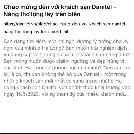
Chào mừng đến với khách sạn Danitel -
Nàng thơ lộng lẫy trên biển
https://danitel.vn/blog/chao-mung-den-voi-khach-san-danitel-
nang-tho-long-lay-tren-bien.html
Bạn đang tìm kiếm một nơi nghỉ dưỡng lý tưởng cho kỳ
nghỉ của mình ở Hạ Long? Bạn muốn trải nghiệm dịch
vụ đẳng cấp và tiện nghi của một khách sạn hàng đầu?
Bạn mong muốn được chiêm ngưỡng vẻ đẹp hùng vĩ
của Vịnh Hạ Long từ phòng ngủ của mình? Nếu câu trả
lời là có, thì bạn không thể bỏ qua Danitel - một trong
những khách sạn mới nhất và sang trọng nhất ở Hạ
Long.Khách sạn Danitel vừa chính thức khai trương vào
ngày 15/6/2023, với sự tham dự của nhiều khách mời...