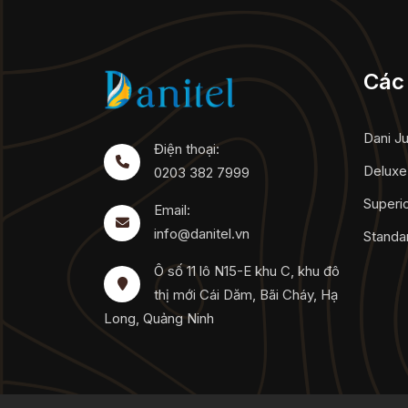
Các 
Dani J
Điện thoại:
Delux
0203 382 7999
Superi
Email:
info@danitel.vn
Standa
Ô số 11 lô N15-E khu C, khu đô
thị mới Cái Dăm, Bãi Cháy, Hạ
Long, Quảng Ninh