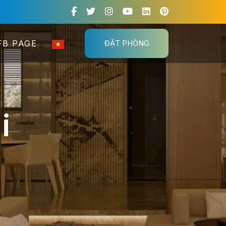
FB PAGE
ĐẶT PHÒNG
i