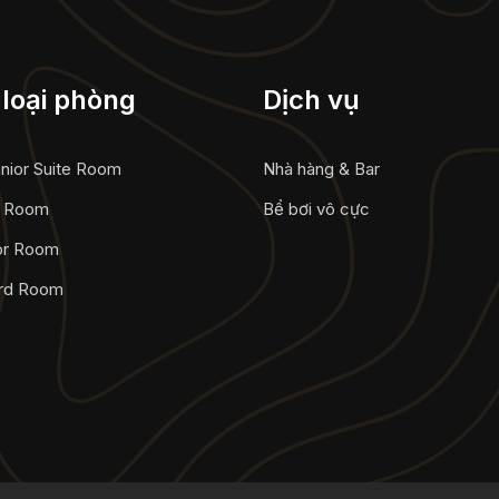
loại phòng
Dịch vụ
unior Suite Room
Nhà hàng & Bar
e Room
Bể bơi vô cực
or Room
rd Room